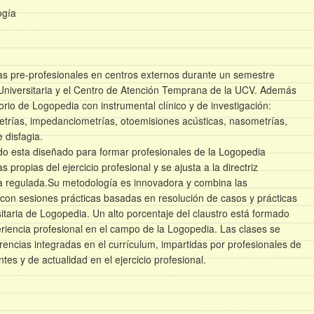
ogía
 pre-profesionales en centros externos durante un semestre
a Universitaria y el Centro de Atención Temprana de la UCV. Además
orio de Logopedia con instrumental clínico y de investigación:
metrías, impedanciometrías, otoemisiones acústicas, nasometrías,
e disfagia.
esta diseñado para formar profesionales de la Logopedia
 propias del ejercicio profesional y se ajusta a la directriz
ria regulada.Su metodología es innovadora y combina las
 con sesiones prácticas basadas en resolución de casos y prácticas
sitaria de Logopedia. Un alto porcentaje del claustro está formado
riencia profesional en el campo de la Logopedia. Las clases se
encias integradas en el currículum, impartidas por profesionales de
s y de actualidad en el ejercicio profesional.