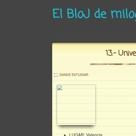
El BloJ de mil
13.- Univ
DóNDE ESTUDIAR
LUGAR: Valencia