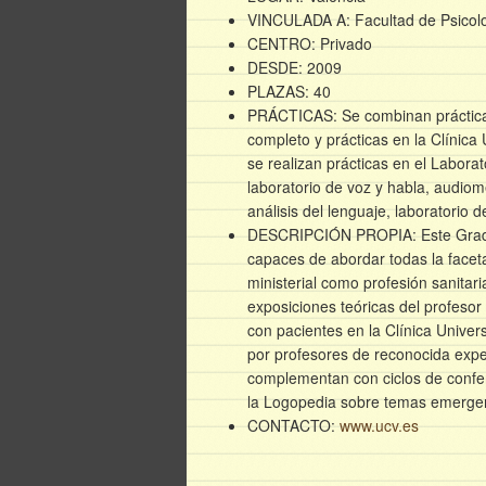
VINCULADA A: Facultad de Psicol
CENTRO: Privado
DESDE: 2009
PLAZAS: 40
PRÁCTICAS: Se combinan prácticas
completo y prácticas en la Clínic
se realizan prácticas en el Laborat
laboratorio de voz y habla, audio
análisis del lenguaje, laboratorio d
DESCRIPCIÓN PROPIA: Este Grado 
capaces de abordar todas la facetas
ministerial como profesión sanita
exposiciones teóricas del profesor
con pacientes en la Clínica Univer
por profesores de reconocida expe
complementan con ciclos de confer
la Logopedia sobre temas emergente
CONTACTO:
www.ucv.es